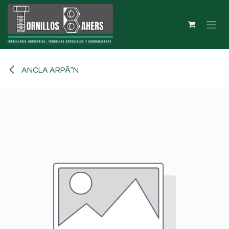
Ir al contenido
ANCLA ARPÃ“N