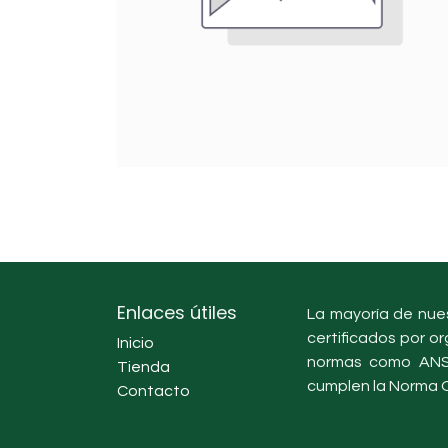
Enlaces útiles
La mayoría de nues
certificados por or
Inicio
normas como ANSI
Tienda
cumplen la Norma O
Contacto