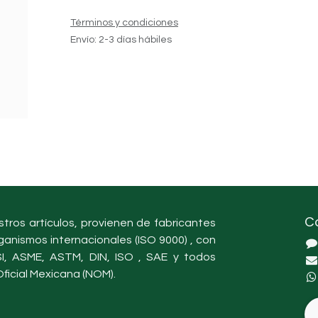
Términos y condiciones
Envío: 2-3 días hábiles
C
tros artículos, provienen de fabricantes
ganismos internacionales (ISO 9000) , con
, ASME, ASTM, DIN, ISO , SAE y todos
ficial Mexicana (NOM).