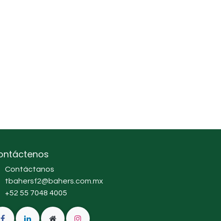
ontáctenos
Contáctanos
tbahersf2@bahers.com.mx
+52 55 7048 4005