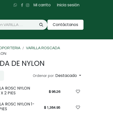
Mi carrito
Inicia sesión
Contáctanos
 SOPORTERIA
VARILLA ROSCADA
LON
ADA DE NYLON
Destacado
Ordenar por:
LLA ROSC NYLON
$
98.26
 X 2 PIES
LA ROSC NYLON 1-
$
1,384.95
PIES