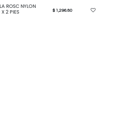
LLA ROSC NYLON
$
1,296.80
 X 2 PIES