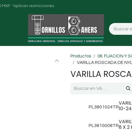
0 MXP *aplican restricciones
Productos
06. FIJACION Y
VARILLA ROSCADA DE NY
VARILLA ROSC
VARI
PL3801024TR
10-24
VARIL
PL3810008TR
8 X 2 