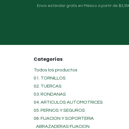
Ir al contenido
Envío estándar gratis en México a partir de $3,50
Inicio
Sobre nosotros
Tienda
Categorías
Todos los productos
01. TORNILLOS
02. TUERCAS
03. RONDANAS
04. ARTICULOS AUTOMOTRICES
05. PERNOS Y SEGUROS
06. FIJACION Y SOPORTERIA
ABRAZADERAS FIJACION