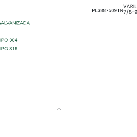
VARI
PL3887509TR
7/8-9
 GALVANIZADA
IPO 304
IPO 316
A