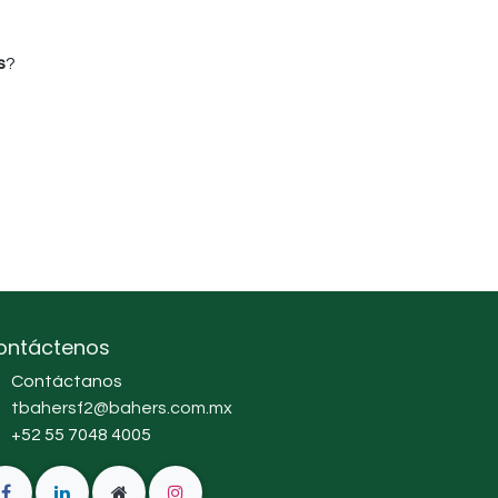
s
?
ontáctenos
Contáctanos
tbahersf2@bahers.com.mx
+52 55 7048 4005