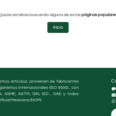
Quizás estabas buscando alguna de estas
páginas populare
Inicio
C
tros artículos, provienen de fabricantes
ganismos internacionales (ISO 9000) , con
, ASME, ASTM, DIN, ISO , SAE y todos
ficial Mexicana (NOM).