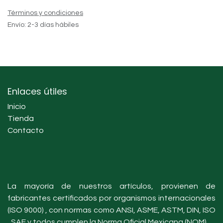
Términos y condiciones
Envío: 2-3 días hábiles
Enlaces útiles
Inicio
Tienda
Contacto
La mayoría de nuestros artículos, provienen de
fabricantes certificados por organismos internacionales
(ISO 9000) , con normas como ANSI, ASME, ASTM, DIN, ISO
, SAE y todos cumplen la Norma Oficial Mexicana (NOM).