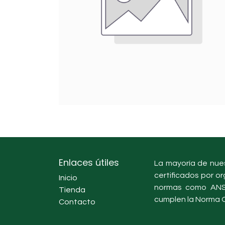
Enlaces útiles
La mayoría de nues
certificados por or
Inicio
normas como ANSI
Tienda
cumplen la Norma O
Contacto