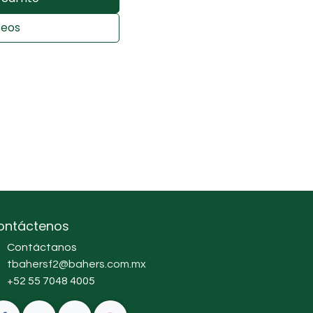
seos
ontáctenos
Contáctanos
tbahersf2@bahers.com.mx
+52 55 7048 4005