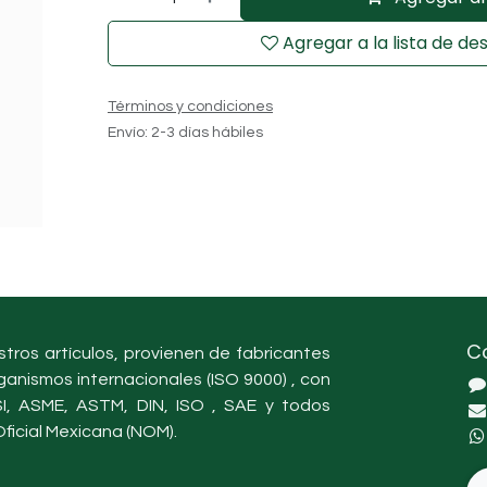
Agregar a la lista de de
Términos y condiciones
Envío: 2-3 días hábiles
C
tros artículos, provienen de fabricantes
ganismos internacionales (ISO 9000) , con
, ASME, ASTM, DIN, ISO , SAE y todos
ficial Mexicana (NOM).