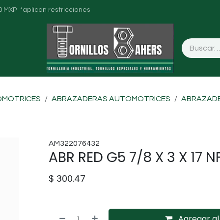
0 MXP *aplican restricciones
OMOTRICES
ABRAZADERAS AUTOMOTRICES
ABRAZADE
AM322076432
ABR RED G5 7/8 X 3 X 17 N
$
300.47
Agregar al 