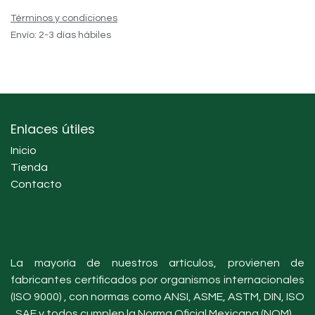
Términos y condiciones
Envío: 2-3 días hábiles
Enlaces útiles
Inicio
Tienda
Contacto
La mayoría de nuestros artículos, provienen de
fabricantes certificados por organismos internacionales
(ISO 9000) , con normas como ANSI, ASME, ASTM, DIN, ISO
, SAE y todos cumplen la Norma Oficial Mexicana (NOM).