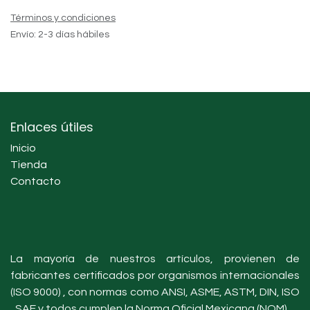
Términos y condiciones
Envío: 2-3 días hábiles
Enlaces útiles
Inicio
Tienda
Contacto
La mayoría de nuestros artículos, provienen de
fabricantes certificados por organismos internacionales
(ISO 9000) , con normas como ANSI, ASME, ASTM, DIN, ISO
, SAE y todos cumplen la Norma Oficial Mexicana (NOM).