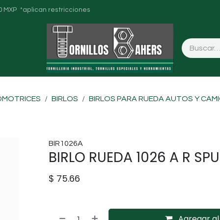
0 MXP *aplican restricciones
OMOTRICES
BIRLOS
BIRLOS PARA RUEDA AUTOS Y CAM
BIR1026A
BIRLO RUEDA 1026 A R S
$
75.66
Agregar al 