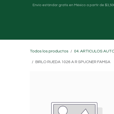
Ir al contenido
Envío estándar gratis en México a partir de $3,50
Inicio
Sobre nosotros
Tienda
Todos los productos
04. ARTICULOS AUT
BIRLO RUEDA 1026 A R SPUCNER FAMSA