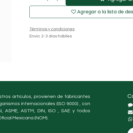
Agregar a la lista de de
Términos y condiciones
Envío: 2-3 días hábiles
C
tros artículos, provienen de fabricantes
ganismos internacionales (ISO 9000) , con
, ASME, ASTM, DIN, ISO , SAE y todos
ficial Mexicana (NOM).