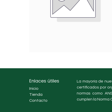
Enlaces útiles
La mayoría de nues
certificados por or
Inicio
normas como ANSI
Tienda
cumplen la Norma O
Contacto