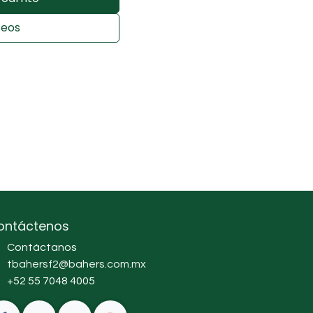
seos
ontáctenos
Contáctanos
tbahersf2@bahers.com.mx
+52 55 7048 4005