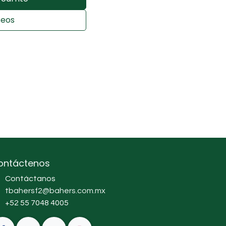
seos
ontáctenos
Contáctanos
tbahersf2@bahers.com.mx
+52 55 7048 4005