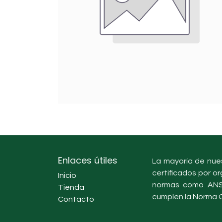
Enlaces útiles
La mayoría de nues
certificados por or
Inicio
normas como ANSI
Tienda
cumplen la Norma O
Contacto