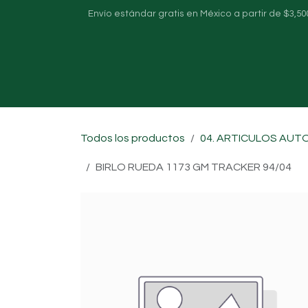
Ir al contenido
Envío estándar gratis en México a partir de $3,50
Inicio
Sobre nosotros
Tienda
Todos los productos
04. ARTICULOS AUT
BIRLO RUEDA 1173 GM TRACKER 94/04