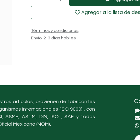
Agregar a la lista de de
Términos y condiciones
Envío: 2-3 días hábiles
C
tros artículos, provienen de fabricantes
ganismos internacionales (ISO 9000) , con
, ASME, ASTM, DIN, ISO , SAE y todos
ficial Mexicana (NOM).