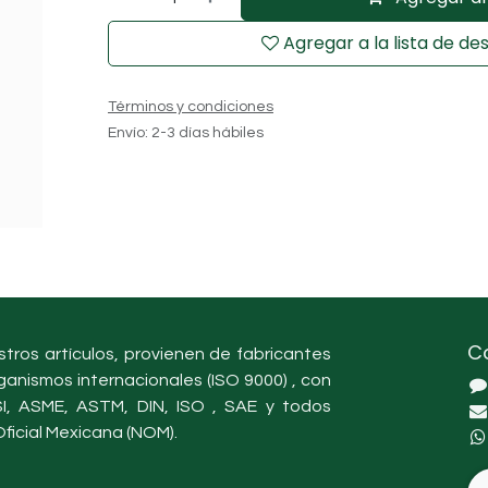
Agregar a la lista de de
Términos y condiciones
Envío: 2-3 días hábiles
C
tros artículos, provienen de fabricantes
ganismos internacionales (ISO 9000) , con
, ASME, ASTM, DIN, ISO , SAE y todos
ficial Mexicana (NOM).