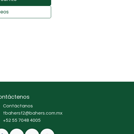
seos
ontáctenos
Contáctanos
tbahersf2@bahers.com.mx
+52 55 7048 4005