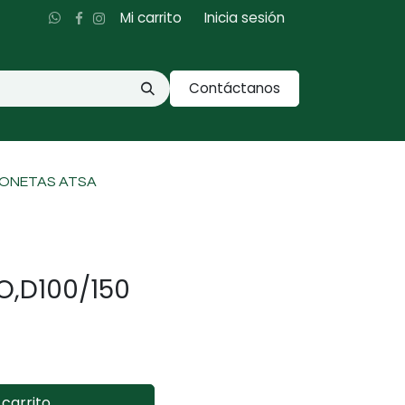
Mi carrito
Inicia sesión
Contáctanos
IONETAS ATSA
O,D100/150
carrito