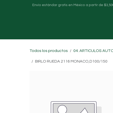
Ir al contenido
Envío estándar gratis en México a partir de $3,50
Inicio
Sobre nosotros
Tienda
Todos los productos
04. ARTICULOS AUT
BIRLO RUEDA 2116 MONACO,D100/150