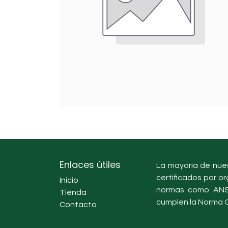
Enlaces útiles
La mayoría de nues
certificados por or
Inicio
normas como ANSI
Tienda
cumplen la Norma O
Contacto