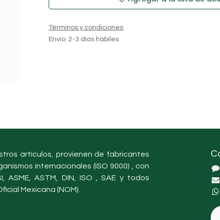
Términos y condiciones
Envío: 2-3 días hábiles
C
tros artículos, provienen de fabricantes
ganismos internacionales (ISO 9000) , con
, ASME, ASTM, DIN, ISO , SAE y todos
ficial Mexicana (NOM).