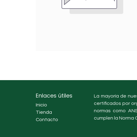
Enlaces útiles
La mayoría de nues
certificados por or
Inicio
normas como ANSI
Tienda
cumplen la Norma O
Contacto