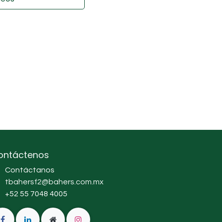
ontáctenos
Contáctanos
tbahersf2@bahers.com.mx
+52 55 7048 4005