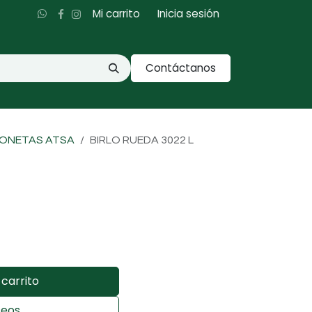
Mi carrito
Inicia sesión
Contáctanos
IONETAS ATSA
BIRLO RUEDA 3022 L
carrito
seos