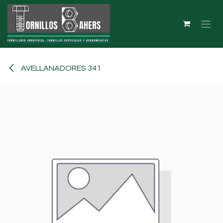
Ir al contenido
AVELLANADORES 341