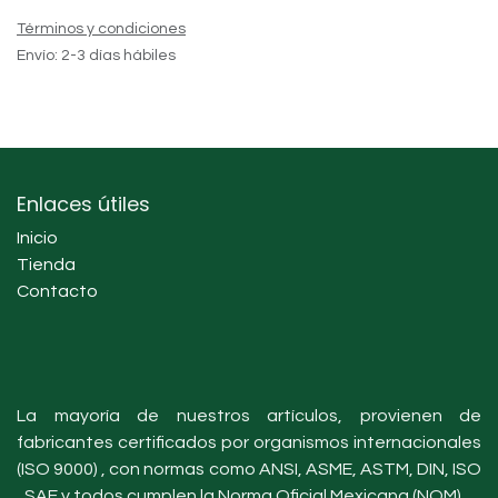
Términos y condiciones
Envío: 2-3 días hábiles
Enlaces útiles
Inicio
Tienda
Contacto
La mayoría de nuestros artículos, provienen de
fabricantes certificados por organismos internacionales
(ISO 9000) , con normas como ANSI, ASME, ASTM, DIN, ISO
, SAE y todos cumplen la Norma Oficial Mexicana (NOM).