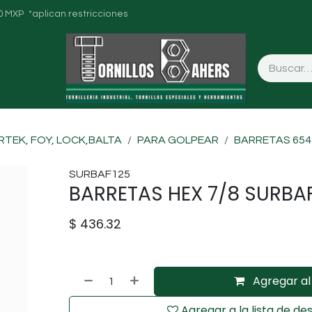
0 MXP *aplican restricciones
RTEK, FOY, LOCK,BALTA
PARA GOLPEAR
BARRETAS 654
SURBAF125
BARRETAS HEX 7/8 SURBA
$
436.32
Agregar al 
Agregar a la lista de de