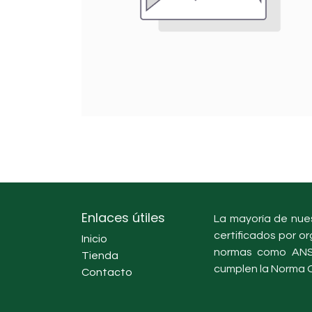
Enlaces útiles
La mayoría de nues
certificados por or
Inicio
normas como ANSI
Tienda
cumplen la Norma O
Contacto