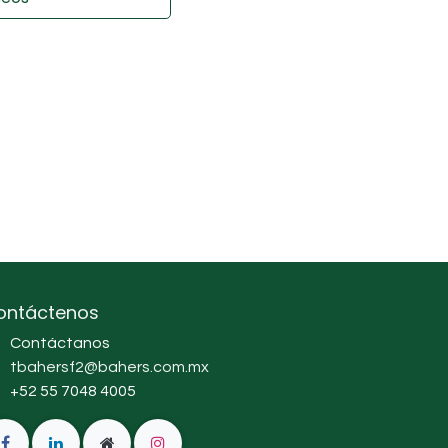
ontáctenos
Contáctanos
tbahersf2@bahers.com.mx
+52 55 7048 4005