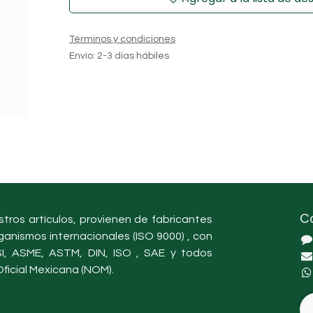
Términos y condiciones
Envío: 2-3 días hábiles
C
tros artículos, provienen de fabricantes
ganismos internacionales (ISO 9000) , con
, ASME, ASTM, DIN, ISO , SAE y todos
ficial Mexicana (NOM).