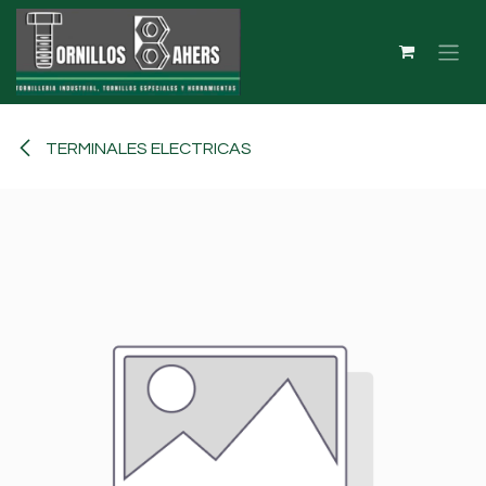
Ir al contenido
TERMINALES ELECTRICAS