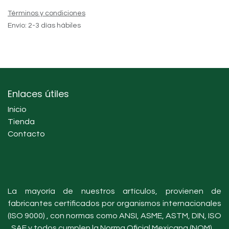
Términos y condiciones
Envío: 2-3 días hábiles
Enlaces útiles
Inicio
Tienda
Contacto
La mayoría de nuestros artículos, provienen de
fabricantes certificados por organismos internacionales
(ISO 9000) , con normas como ANSI, ASME, ASTM, DIN, ISO
, SAE y todos cumplen la Norma Oficial Mexicana (NOM).