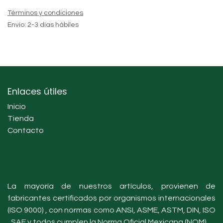
Términos y condiciones
Envío: 2-3 días hábiles
Enlaces útiles
Inicio
Tienda
Contacto
La mayoría de nuestros artículos, provienen de
fabricantes certificados por organismos internacionales
(ISO 9000) , con normas como ANSI, ASME, ASTM, DIN, ISO
, SAE y todos cumplen la Norma Oficial Mexicana (NOM).