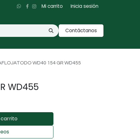
Mi carrito
Inicia sesión
Contáctanos
AFLOJATODO WD40 154 GR WD455
GR WD455
carrito
seos