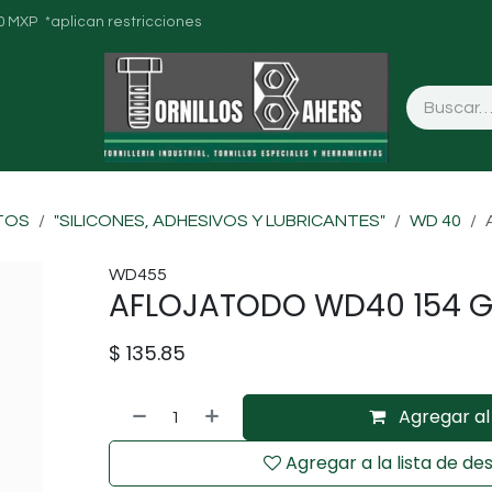
0 MXP *aplican restricciones
TOS
"SILICONES, ADHESIVOS Y LUBRICANTES"
WD 40
WD455
AFLOJATODO WD40 154 
$
135.85
Agregar al 
Agregar a la lista de de