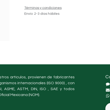
Términos y condiciones
Envío: 2-3 días hábiles
C
tros artículos, provienen de fabricantes
ganismos internacionales (ISO 9000) , con
, ASME, ASTM, DIN, ISO , SAE y todos
ficial Mexicana (NOM).