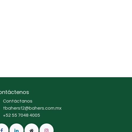
ontáctenos
Contáctanos
tbahersf2@bahers.com.mx
+52 55 7048 4005