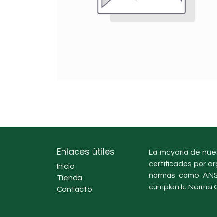
Enlaces útiles
La mayoría de nues
certificados por or
Inicio
normas como ANSI
Tienda
cumplen la Norma O
Contacto